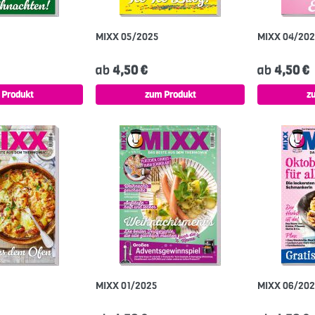
MIXX 05/2025
MIXX 04/20
ab
4,50 €
ab
4,50 €
 Produkt
zum Produkt
z
MIXX 01/2025
MIXX 06/20