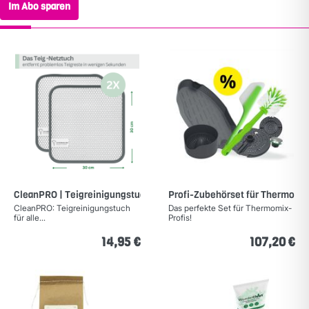
Im Abo sparen
CleanPRO | Teigreinigungstuch (2er-Set)
Profi-Zubehörset für Thermomi
CleanPRO: Teigreinigungstuch
Das perfekte Set für Thermomix-
für alle...
Profis!
14,95 €
107,20 €