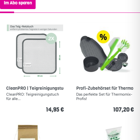
Im Abo sparen
CleanPRO | Teigreinigungstuch (2er-Set)
Profi-Zubehörset für Thermomi
CleanPRO: Teigreinigungstuch
Das perfekte Set für Thermomix-
für alle...
Profis!
14,95 €
107,20 €